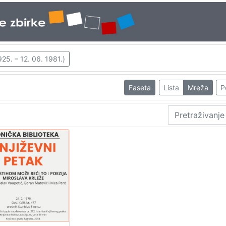
925. – 12. 06. 1981.)
Faseta
Lista
Mreža
P