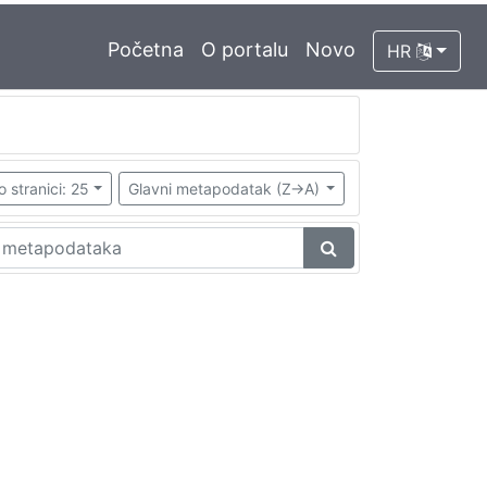
Početna
O portalu
Novo
HR
o stranici: 25
Glavni metapodatak (Z->A)