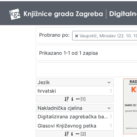
Probrano po:
Vaupotić, Miroslav (22. 10. 1
Prikazano 1-1 od 1 zapisa
Jezik
hrvatski
1
[1]
Nakladnička cjelina
Digitalizirana zagrebačka baština
1
Glasovi Književnog petka
1
[2]