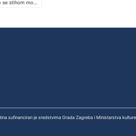
Samo se stihom može reći to : poezija Miroslava Krleže : Književni petak, dvorana u Novinarskom domu, 21. 2. 1975., br. 477 / sudjeluju Miroslav Vaupotić, Goran Matović, Ivica Percl ; urednik Stanislav Škunca
tina sufinanciran je sredstvima Grada Zagreba i Ministarstva kultur