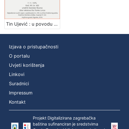
]
Zbirka
Usmeni izvori
1
Tin Ujević : u povodu dvedesete obljetnice smrti : Književni petak, dvorana u Novinarskom domu, 7. 11. 1975., br. 492 / govore Drago Ivanišević, Ante Stamać ; izbor tekstova čita Tonko Lonza ; urednik Stanislav Škunca
Izjava o pristupačnosti
[
1
O portalu
]
Uvjeti korištenja
Linkovi
Suradnici
Impressum
Kontakt
Projekt Digitalizirana zagrebačka
baština sufinanciran je sredstvima