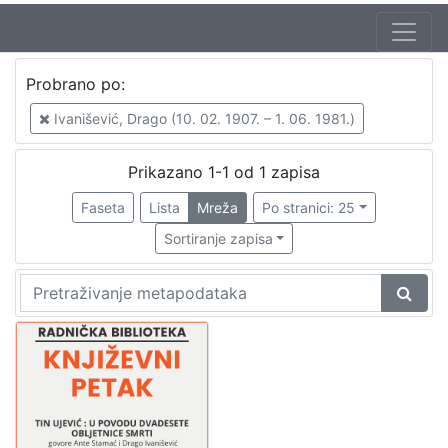
Jezik
Probrano po:
hrvatski
1
Ivanišević, Drago (10. 02. 1907. – 1. 06. 1981.)
Prikazano 1-1 od 1 zapisa
[
1
Faseta
Lista
Mreža
Po stranici: 25
]
Sortiranje zapisa
Nakladnička
cjelina
Digitalizirana zagrebačka baština
1
Glasovi Književnog petka
1
[
2