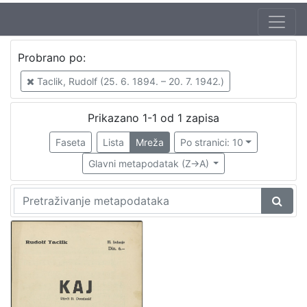
Jezik
Probrano po:
hrvatski
1
Taclik, Rudolf (25. 6. 1894. – 20. 7. 1942.)
Prikazano 1-1 od 1 zapisa
[
1
Faseta
Lista
Mreža
Po stranici: 10
]
Glavni metapodatak (Z->A)
Zbirka
Notni zapisi
1
[
1
]