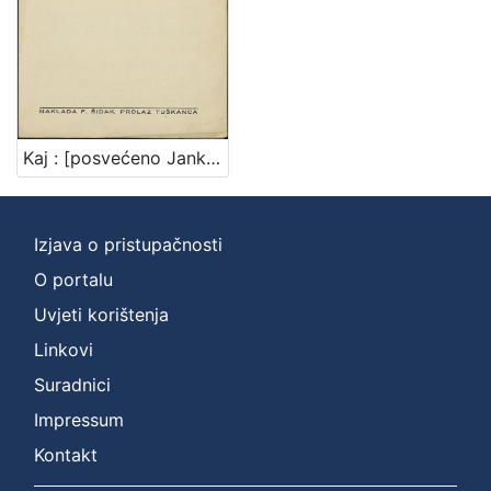
Kaj : [posvećeno Janku Barlén] / Rudolf Taclik ; rijeći D. Domjanić
Izjava o pristupačnosti
O portalu
Uvjeti korištenja
Linkovi
Suradnici
Impressum
Kontakt