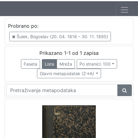
Jezik
Probrano po:
hrvatski
1
Šulek, Bogoslav (20. 04. 1816 – 30. 11. 1895)
Prikazano 1-1 od 1 zapisa
[
1
Faseta
Lista
Mreža
Po stranici: 100
]
Glavni metapodatak (Z->A)
Zbirka
Knjige
1
[
1
]