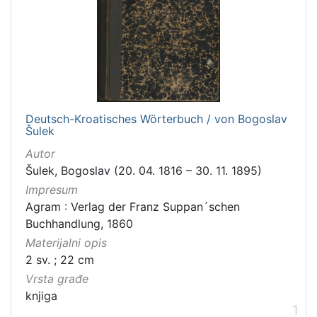
Deutsch-Kroatisches Wörterbuch / von Bogoslav
Šulek
Autor
Šulek, Bogoslav (20. 04. 1816 – 30. 11. 1895)
Impresum
Agram : Verlag der Franz Suppan´schen
Buchhandlung, 1860
Materijalni opis
2 sv. ; 22 cm
Vrsta građe
knjiga
1