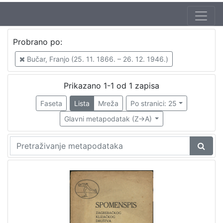
Jezik
Probrano po:
hrvatski
1
Bučar, Franjo (25. 11. 1866. – 26. 12. 1946.)
Prikazano 1-1 od 1 zapisa
[
1
Faseta
Lista
Mreža
Po stranici: 25
]
Glavni metapodatak (Z->A)
Nakladnička
cjelina
Sport
1
[
1
]