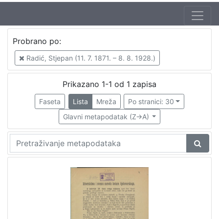
Jezik
Probrano po:
hrvatski
1
Radić, Stjepan (11. 7. 1871. – 8. 8. 1928.)
Prikazano 1-1 od 1 zapisa
[
1
Faseta
Lista
Mreža
Po stranici: 30
]
Glavni metapodatak (Z->A)
Nakladnička
cjelina
Zagreb na pragu modernog doba
1
[
1
]