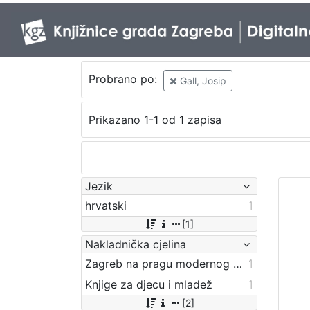
Probrano po:
Gall, Josip
Prikazano 1-1 od 1 zapisa
Jezik
hrvatski
1
[1]
Nakladnička cjelina
Zagreb na pragu modernog doba
1
Knjige za djecu i mladež
1
[2]