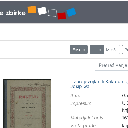
Faseta
Lista
Mreža
P
Uzordjevojka ili Kako da d
Josip Gall
Autor
Ga
Impresum
U 
kn
Materijalni opis
161
Vrsta građe
kn