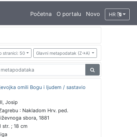
Početna
O portalu
Novo
HR
o stranici: 50
Glavni metapodatak (Z->A)
jevojka omili Bogu i ljudem / sastavio
ll, Josip
Zagrebu : Nakladom Hrv. ped.
jiževnoga sbora, 1881
 str. ; 18 cm
jiga