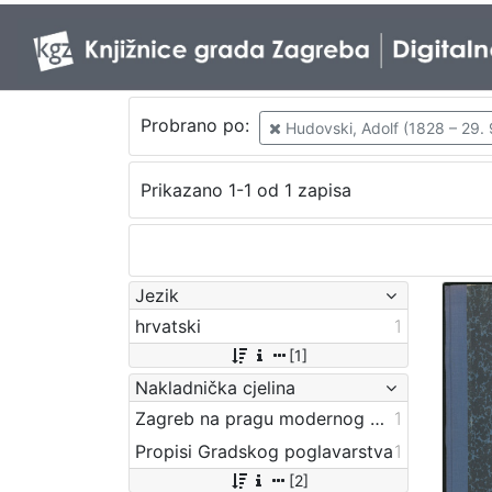
Probrano po:
Hudovski, Adolf (1828 – 29. 
Prikazano 1-1 od 1 zapisa
Jezik
hrvatski
1
[1]
Nakladnička cjelina
Zagreb na pragu modernog doba
1
Propisi Gradskog poglavarstva
1
[2]