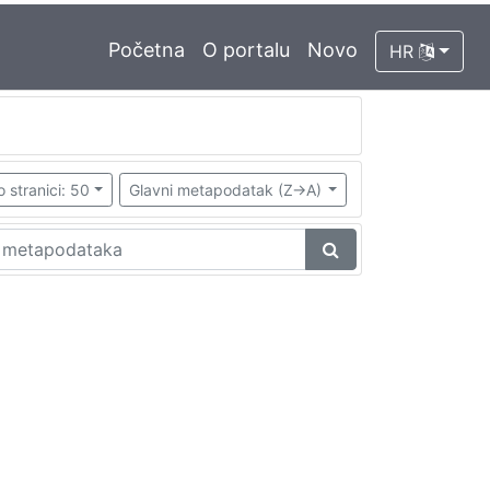
Početna
O portalu
Novo
HR
o stranici: 50
Glavni metapodatak (Z->A)