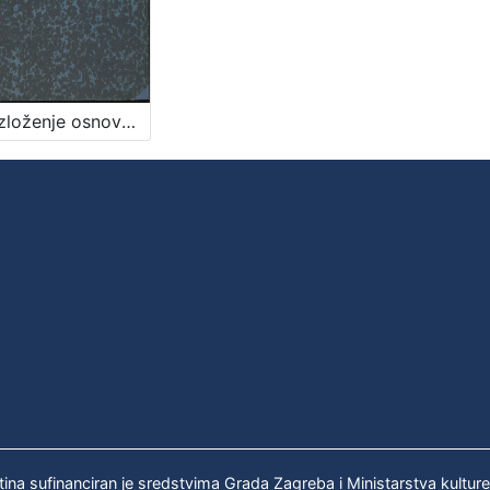
Obrazloženje osnove gradjevnoga reda za slob. i kralj. glavni grad Zagreb / sastavio gradski viećnik Adolf Hudovski po nalogu gradskoga načelnika Adolfa Mošinsky-a
tina sufinanciran je sredstvima Grada Zagreba i Ministarstva kultur