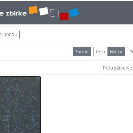
9. 1900.)
Faseta
Lista
Mreža
P