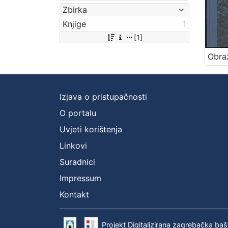
Zbirka
Knjige
1
[1]
Izjava o pristupačnosti
O portalu
Uvjeti korištenja
Linkovi
Suradnici
Impressum
Kontakt
Projekt Digitalizirana zagrebačka baš