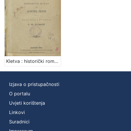
Zbirka
Knjige
1
[
1
]
Kletva : historički roman / od Augusta Šenoe ; nastavio i dovršio J. E. Tomić
Izjava o pristupačnosti
O portalu
Uvjeti korištenja
Linkovi
Suradnici