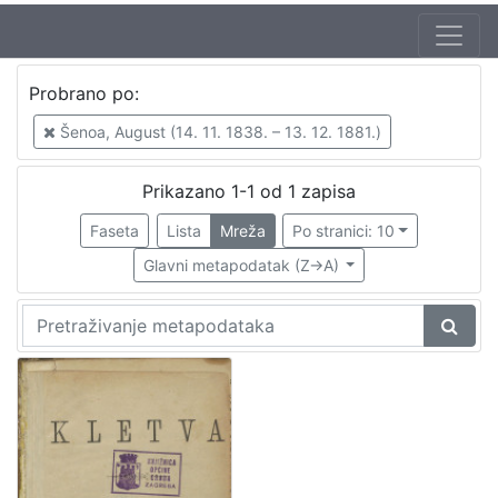
Jezik
Probrano po:
hrvatski
1
Šenoa, August (14. 11. 1838. – 13. 12. 1881.)
Prikazano 1-1 od 1 zapisa
[
1
Faseta
Lista
Mreža
Po stranici: 10
]
Glavni metapodatak (Z->A)
Nakladnička
cjelina
Zagreb na pragu modernog doba
1
[
1
]