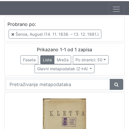
Jezik
Probrano po:
hrvatski
1
Šenoa, August (14. 11. 1838. – 13. 12. 1881.)
Prikazano 1-1 od 1 zapisa
[
1
Faseta
Lista
Mreža
Po stranici: 50
]
Glavni metapodatak (Z->A)
Nakladnička
cjelina
Zagreb na pragu modernog doba
1
[
1
]