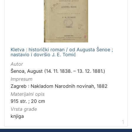
Zbirka
Knjige
1
[
1
Kletva : historički roman / od Augusta Šenoe ;
]
nastavio i dovršio J. E. Tomić
Autor
Šenoa, August (14. 11. 1838. – 13. 12. 1881.)
Impresum
Zagreb : Nakladom Narodnih novinah, 1882
Materijalni opis
915 str. ; 20 cm
Vrsta građe
knjiga
1