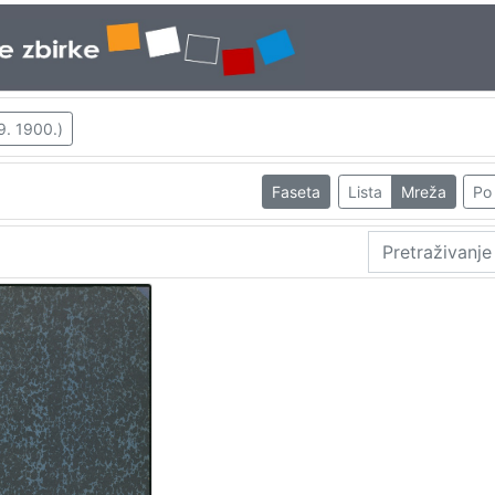
9. 1900.)
Faseta
Lista
Mreža
Po 