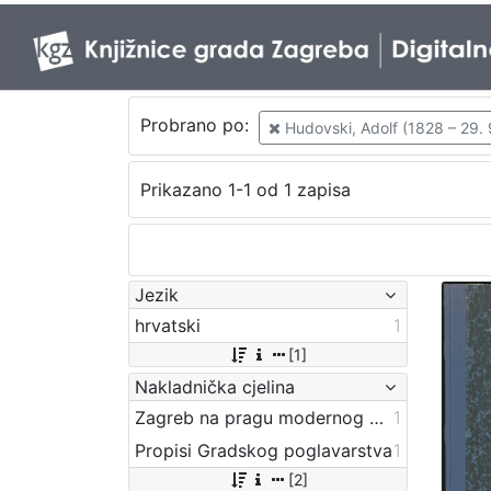
Probrano po:
Hudovski, Adolf (1828 – 29. 
Prikazano 1-1 od 1 zapisa
Jezik
hrvatski
1
[1]
Nakladnička cjelina
Zagreb na pragu modernog doba
1
Propisi Gradskog poglavarstva
1
[2]