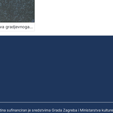
Osnova gradjevnoga reda za slob. i kralj. glavni grad Zagreb / sastavio gradski viećnik Adolf Hudovski po nalogu gradskoga načelnika Adolfa Mošinsky-a
tina sufinanciran je sredstvima Grada Zagreba i Ministarstva kultur