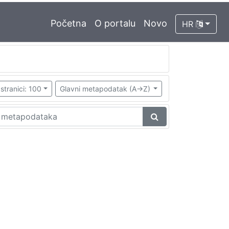
Početna
O portalu
Novo
HR
stranici: 100
Glavni metapodatak (A->Z)