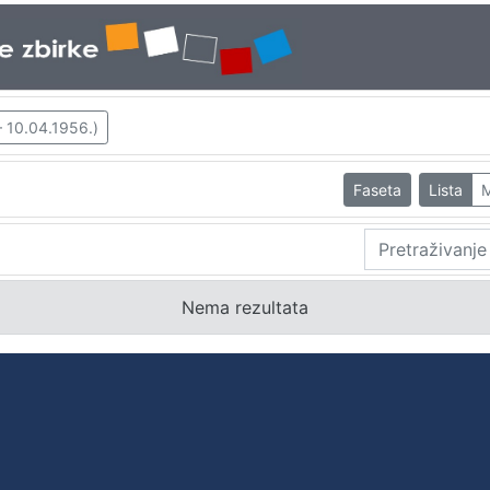
– 10.04.1956.)
Faseta
Lista
M
Nema rezultata