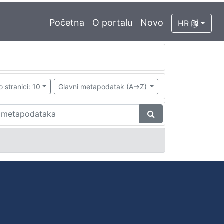
Početna
O portalu
Novo
HR
o stranici: 10
Glavni metapodatak (A->Z)