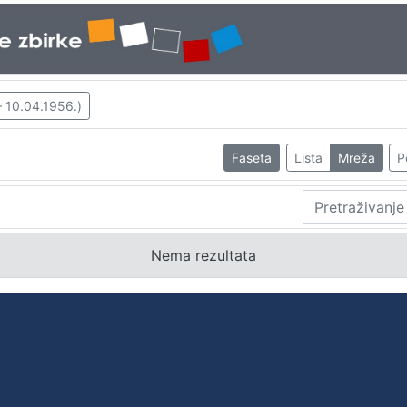
– 10.04.1956.)
Faseta
Lista
Mreža
P
Nema rezultata