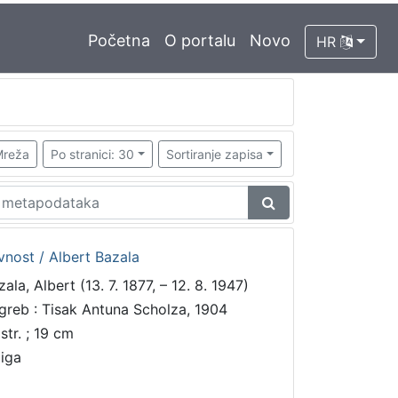
Početna
O portalu
Novo
HR
reža
Po stranici: 30
Sortiranje zapisa
vnost / Albert Bazala
ala, Albert (13. 7. 1877, – 12. 8. 1947)
greb : Tisak Antuna Scholza, 1904
str. ; 19 cm
jiga