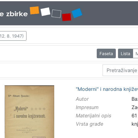
 12. 8. 1947)
Faseta
Lista
M
"Moderni" i narodna knjiže
Autor
Baz
Impresum
Za
Materijalni opis
61 
Vrsta građe
kn