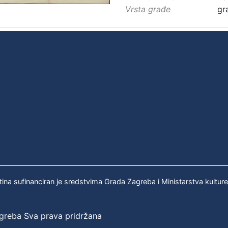
Vrsta građe
gr
tina sufinanciran je sredstvima Grada Zagreba i Ministarstva kultur
agreba Sva prava pridržana