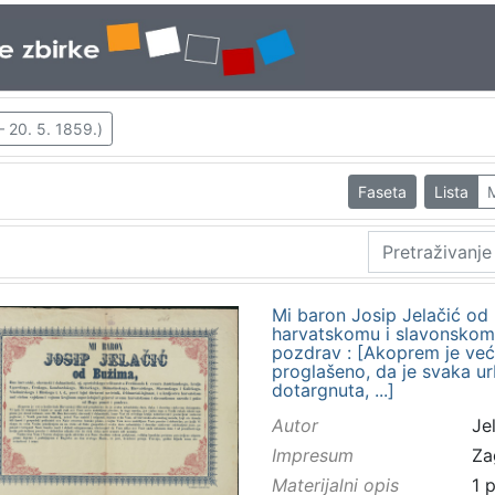
– 20. 5. 1859.)
Faseta
Lista
Mi baron Josip Jelačić od 
harvatskomu i slavonskom
pozdrav : [Akoprem je već 
proglašeno, da je svaka ur
dotargnuta, ...]
Autor
Jel
Impresum
Za
Materijalni opis
1 p