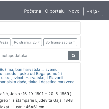
Početna
O portalu
Novo
HR
Mreža
Po stranici: 25
Sortiranje zapisa
Bužima, ban harvatski ... svemu
u narodu i puku od Boga pomoć i
u kraljevinah Harvatskoj i Slavonii
barialska daća, tlaka i desetina carkvena
ačić, Josip (16. 10. 1801. – 20. 5. 1859.)
greb : Iz štamparie Ljudevita Gaja, 1848
lakat : ilustr. ; 45x61 cm