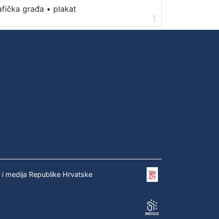
afička građa
•
plakat
1
e i medija Republike Hrvatske