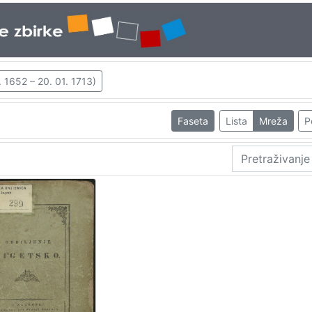
. 1652 – 20. 01. 1713)
Faseta
Lista
Mreža
P