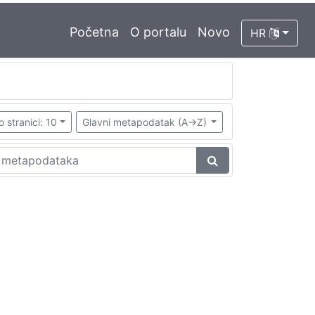
Početna
O portalu
Novo
HR
o stranici: 10
Glavni metapodatak (A->Z)