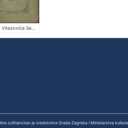
Pavla Vitezovića Senjskoga, Zlatoga viteza Oddiljenja sigetskoga četiri dela : s uvodom o životu, činih, i smerti Nikole kneza Zrinjskoga
tina sufinanciran je sredstvima Grada Zagreba i Ministarstva kultur