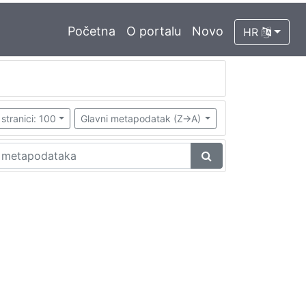
Početna
O portalu
Novo
HR
stranici: 100
Glavni metapodatak (Z->A)