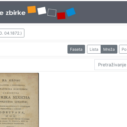
0. 04.1872.)
Faseta
Lista
Mreža
Po 