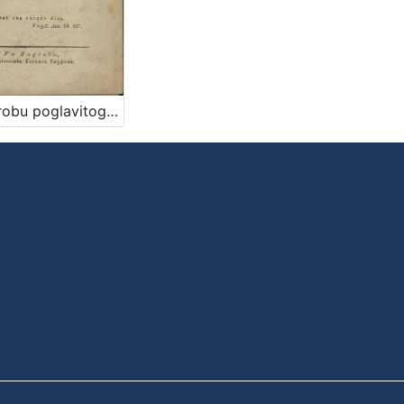
Na grobu poglavitoga i preizvishenoga horvatzkoga domorodca gozpodina Henrika Mixicha od Dolnyega Lukavca, ... koteri na veliku salozt verneh trojjedne domovine szinov 18. proszinca 1832 vu cvétu sitka szvoga preminushe / [G.]