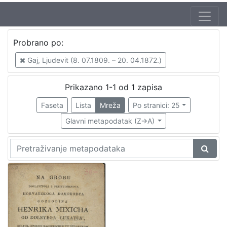
Probrano po:
Gaj, Ljudevit (8. 07.1809. – 20. 04.1872.)
Prikazano 1-1 od 1 zapisa
Faseta
Lista
Mreža
Po stranici: 25
Glavni metapodatak (Z->A)