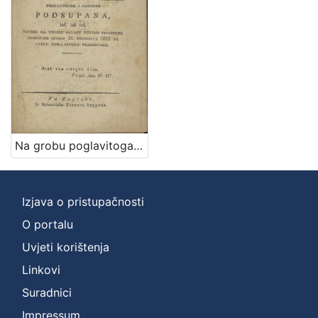
Na grobu poglavitoga i preizvishenoga horvatzkoga domorodca gozpodina Henrika Mixicha od Dolnyega Lukavca, ... koteri na veliku salozt verneh trojjedne domovine szinov 18. proszinca 1832 vu cvétu sitka szvoga preminushe / [G.]
Izjava o pristupačnosti
O portalu
Uvjeti korištenja
Linkovi
Suradnici
Impressum