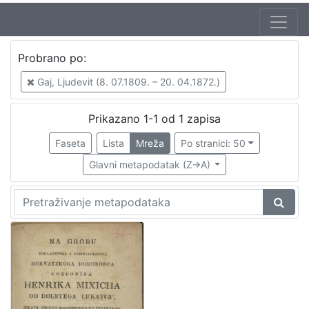
Probrano po:
Gaj, Ljudevit (8. 07.1809. – 20. 04.1872.)
Prikazano 1-1 od 1 zapisa
Faseta
Lista
Mreža
Po stranici: 50
Glavni metapodatak (Z->A)