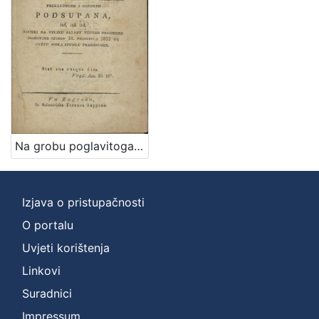
Na grobu poglavitoga i preizvishenoga horvatzkoga domorodca gozpodina Henrika Mixicha od Dolnyega Lukavca, ... koteri na veliku salozt verneh trojjedne domovine szinov 18. proszinca 1832 vu cvétu sitka szvoga preminushe / [G.]
Izjava o pristupačnosti
O portalu
Uvjeti korištenja
Linkovi
Suradnici
Impressum