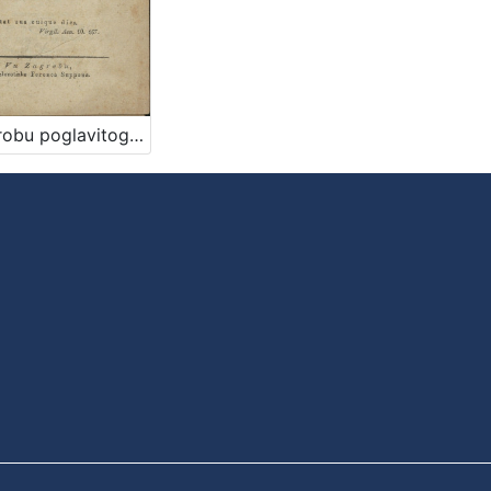
Na grobu poglavitoga i preizvishenoga horvatzkoga domorodca gozpodina Henrika Mixicha od Dolnyega Lukavca, ... koteri na veliku salozt verneh trojjedne domovine szinov 18. proszinca 1832 vu cvétu sitka szvoga preminushe / [G.]