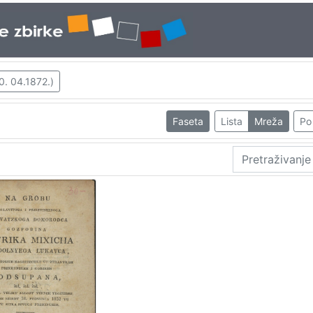
0. 04.1872.)
Faseta
Lista
Mreža
Po 