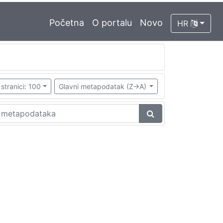
Početna
O portalu
Novo
HR
stranici: 100
Glavni metapodatak (Z->A)