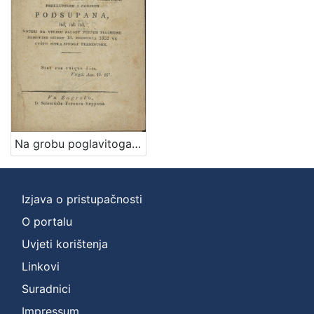
Na grobu poglavitoga i preizvishenoga horvatzkoga domorodca gozpodina Henrika Mixicha od Dolnyega Lukavca, ... koteri na veliku salozt verneh trojjedne domovine szinov 18. proszinca 1832 vu cvétu sitka szvoga preminushe / [G.]
Izjava o pristupačnosti
O portalu
Uvjeti korištenja
Linkovi
Suradnici
Impressum