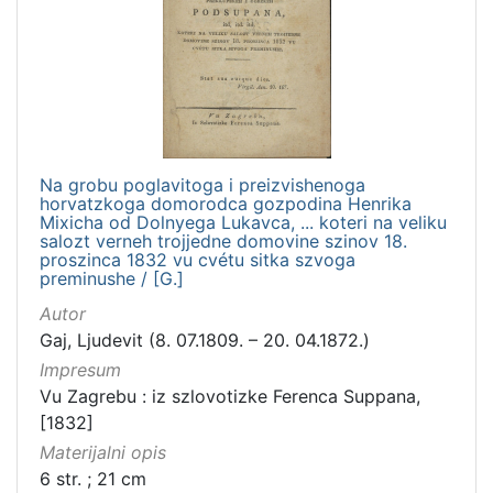
Na grobu poglavitoga i preizvishenoga
horvatzkoga domorodca gozpodina Henrika
Mixicha od Dolnyega Lukavca, ... koteri na veliku
salozt verneh trojjedne domovine szinov 18.
proszinca 1832 vu cvétu sitka szvoga
preminushe / [G.]
Autor
Gaj, Ljudevit (8. 07.1809. – 20. 04.1872.)
Impresum
Vu Zagrebu : iz szlovotizke Ferenca Suppana,
[1832]
Materijalni opis
6 str. ; 21 cm