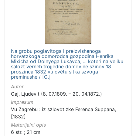
Na grobu poglavitoga i preizvishenoga
horvatzkoga domorodca gozpodina Henrika
Mixicha od Dolnyega Lukavca, ... koteri na veliku
salozt verneh trojjedne domovine szinov 18.
proszinca 1832 vu cvétu sitka szvoga
preminushe / [G.]
Autor
Gaj, Ljudevit (8. 07.1809. – 20. 04.1872.)
Impresum
Vu Zagrebu : iz szlovotizke Ferenca Suppana,
[1832]
Materijalni opis
6 str. ; 21 cm