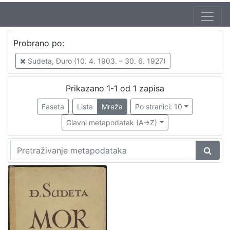
Probrano po:
Sudeta, Đuro (10. 4. 1903. – 30. 6. 1927)
Prikazano 1-1 od 1 zapisa
Faseta
Lista
Mreža
Po stranici: 10
Glavni metapodatak (A->Z)