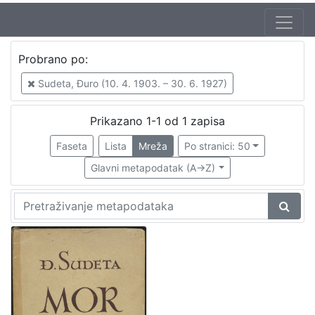
Probrano po:
Sudeta, Đuro (10. 4. 1903. – 30. 6. 1927)
Prikazano 1-1 od 1 zapisa
Faseta
Lista
Mreža
Po stranici: 50
Glavni metapodatak (A->Z)