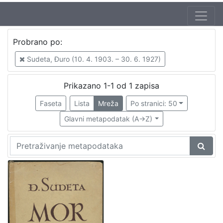
Probrano po:
Sudeta, Đuro (10. 4. 1903. – 30. 6. 1927)
Prikazano 1-1 od 1 zapisa
Faseta
Lista
Mreža
Po stranici: 50
Glavni metapodatak (A->Z)