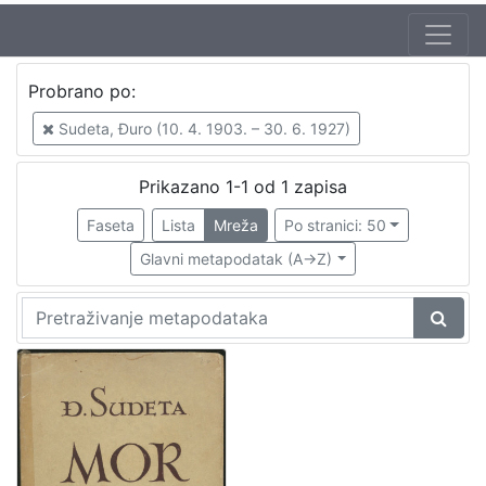
Probrano po:
Sudeta, Đuro (10. 4. 1903. – 30. 6. 1927)
Prikazano 1-1 od 1 zapisa
Faseta
Lista
Mreža
Po stranici: 50
Glavni metapodatak (A->Z)