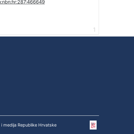
n:nbn:hr:287:466649
1
e i medija Republike Hrvatske