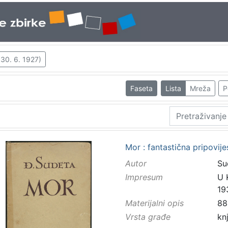
 30. 6. 1927)
Faseta
Lista
Mreža
P
Mor : fantastična pripovij
Autor
Su
Impresum
U 
19
Materijalni opis
88
Vrsta građe
kn