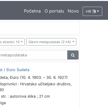
Početna
O portalu
Novo
HR
o stranici: 10
Glavni metapodatak (Z->A)
est / Đuro Sudeta
deta, Đuro (10. 4. 1903. – 30. 6. 1927)
Koprivnici : Hrvatsko učiteljsko društvo,
30
 str. : autorova slika ; 21 cm
jiga