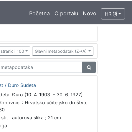
Početna
O portalu
Novo
HR
stranici: 100
Glavni metapodatak (Z->A)
est / Đuro Sudeta
deta, Đuro (10. 4. 1903. – 30. 6. 1927)
Koprivnici : Hrvatsko učiteljsko društvo,
30
 str. : autorova slika ; 21 cm
jiga