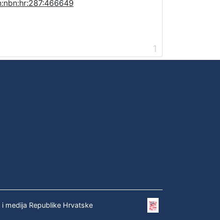
n:nbn:hr:287:466649
1
e i medija Republike Hrvatske