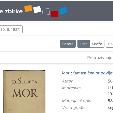
 30. 6. 1927)
Faseta
Lista
Mreža
Po 
Mor : fantastična pripovij
Autor
Su
Impresum
U 
19
Materijalni opis
88
Vrsta građe
kn