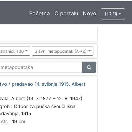
Početna
O portalu
Novo
HR
stranici: 100
Glavni metapodatak (A->Z)
vo / predavao 14. svibnja 1915. Albert
ala, Albert (13. 7. 1877, – 12. 8. 1947)
greb : Odbor za pučka sveučilišna
edavanja, 1915
 str. ; 19 cm