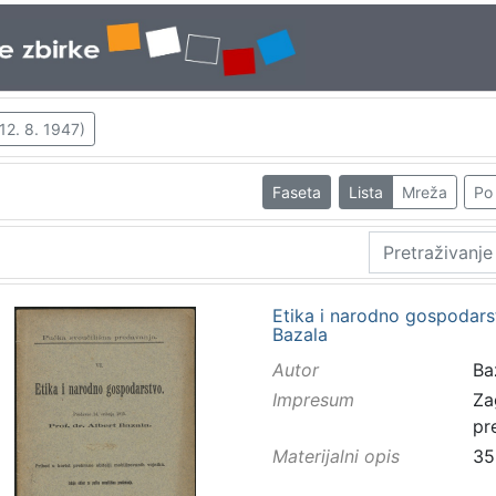
 12. 8. 1947)
Faseta
Lista
Mreža
Po 
Etika i narodno gospodarst
Bazala
Autor
Baz
Impresum
Za
pr
Materijalni opis
35