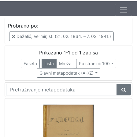
Probrano po:
Deželić, Velimir, st. (21. 02. 1864. – 7. 02. 1941.)
Prikazano 1-1 od 1 zapisa
Faseta
Lista
Mreža
Po stranici: 100
Glavni metapodatak (A->Z)