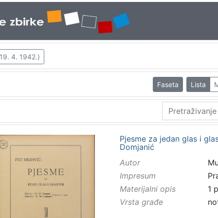
19. 4. 1942.)
Faseta
Lista
M
Pjesme za jedan glas i glas
Domjanić
Autor
Mu
Impresum
Pr
Materijalni opis
1 p
Vrsta građe
no