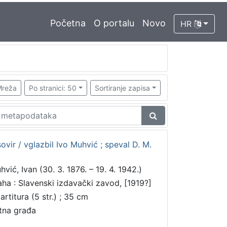
Početna
O portalu
Novo
HR
reža
Po stranici: 50
Sortiranje zapisa
ovir / vglazbil Ivo Muhvić ; speval D. M.
hvić, Ivan (30. 3. 1876. – 19. 4. 1942.)
aha : Slavenski izdavački zavod, [1919?]
artitura (5 str.) ; 35 cm
tna građa