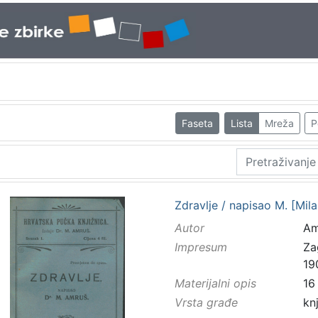
Faseta
Lista
Mreža
P
Zdravlje / napisao M. [Mil
Autor
Am
Impresum
Za
19
Materijalni opis
16 
Vrsta građe
kn