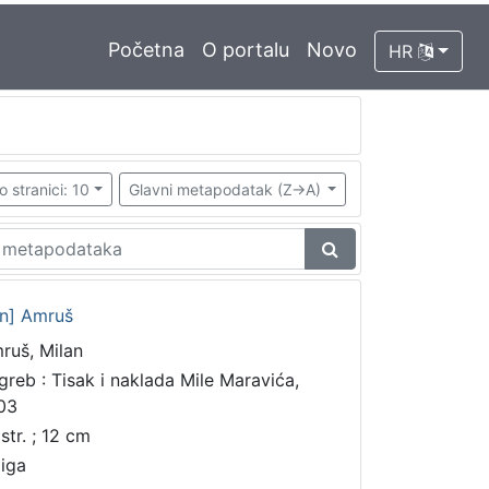
Početna
O portalu
Novo
HR
o stranici: 10
Glavni metapodatak (Z->A)
an] Amruš
ruš, Milan
greb : Tisak i naklada Mile Maravića,
03
str. ; 12 cm
jiga