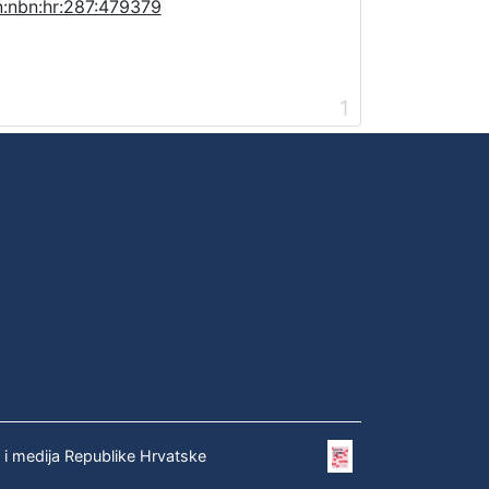
n:nbn:hr:287:479379
1
e i medija Republike Hrvatske