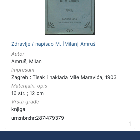
Zdravlje / napisao M. [Milan] Amruš
Autor
Amruš, Milan
Impresum
Zagreb : Tisak i naklada Mile Maravića, 1903
Materijalni opis
16 str. ; 12 cm
Vrsta građe
knjiga
urn:nbn:hr:287:479379
1