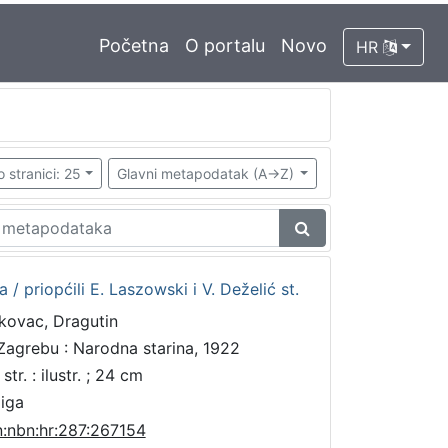
Početna
O portalu
Novo
HR
o stranici: 25
Glavni metapodatak (A->Z)
 priopćili E. Laszowski i V. Deželić st.
kovac, Dragutin
Zagrebu : Narodna starina, 1922
str. : ilustr. ; 24 cm
jiga
n:nbn:hr:287:267154