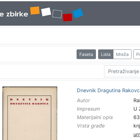
Faseta
Lista
Mreža
P
Dnevnik Dragutina Rakovca /
Autor
Ra
Impresum
U 
Materijalni opis
63 
Vrsta građe
kn
ur