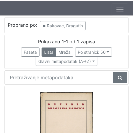
Probrano po:
Rakovac, Dragutin
Prikazano 1-1 od 1 zapisa
Faseta
Lista
Mreža
Po stranici: 50
Glavni metapodatak (A->Z)