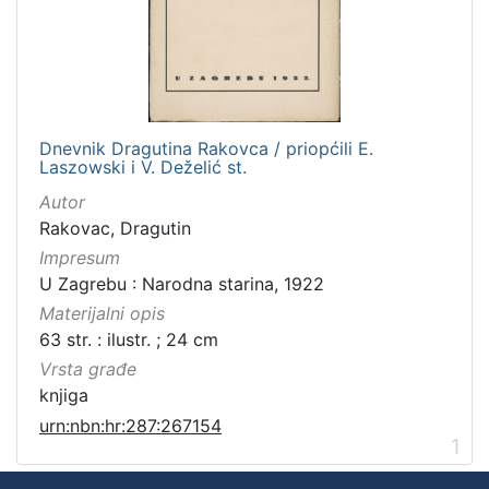
Dnevnik Dragutina Rakovca / priopćili E.
Laszowski i V. Deželić st.
Autor
Rakovac, Dragutin
Impresum
U Zagrebu : Narodna starina, 1922
Materijalni opis
63 str. : ilustr. ; 24 cm
Vrsta građe
knjiga
urn:nbn:hr:287:267154
1