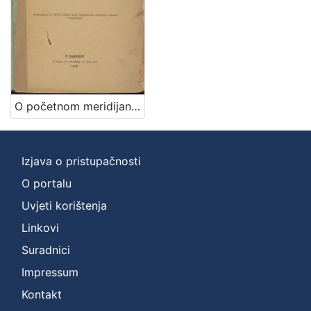
O početnom meridijanu općenitom satu i jedinstvenom kalendaru / napisao Josip Torbar
Izjava o pristupačnosti
O portalu
Uvjeti korištenja
Linkovi
Suradnici
Impressum
Kontakt