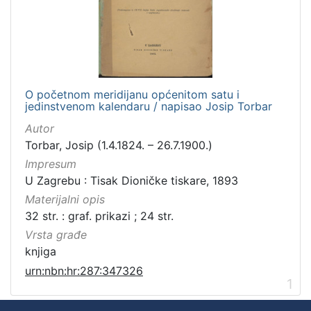
O početnom meridijanu općenitom satu i
jedinstvenom kalendaru / napisao Josip Torbar
Autor
Torbar, Josip (1.4.1824. – 26.7.1900.)
Impresum
U Zagrebu : Tisak Dioničke tiskare, 1893
Materijalni opis
32 str. : graf. prikazi ; 24 str.
Vrsta građe
knjiga
urn:nbn:hr:287:347326
1