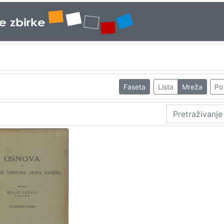
Faseta
Lista
Mreža
Po 