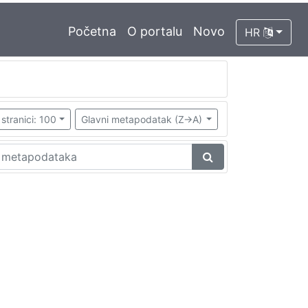
Početna
O portalu
Novo
HR
stranici: 100
Glavni metapodatak (Z->A)