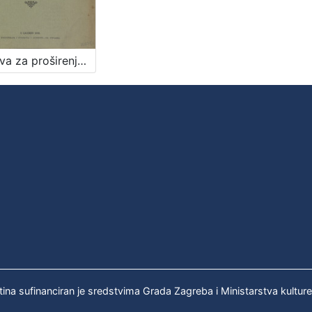
Osnova za proširenje vodovoda grada Zagreba : godine 1899. / sastavio Milan Lenuci
tina sufinanciran je sredstvima Grada Zagreba i Ministarstva kultur