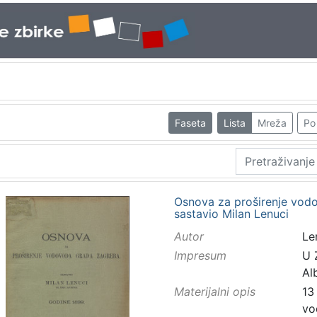
Faseta
Lista
Mreža
Po 
Osnova za proširenje vodo
sastavio Milan Lenuci
Autor
Le
Impresum
U Z
Al
Materijalni opis
13 
vo