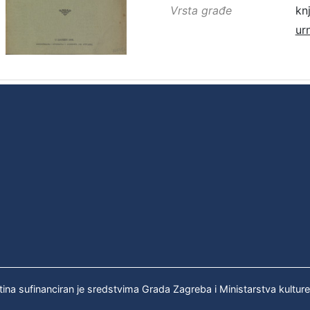
Vrsta građe
kn
ur
tina sufinanciran je sredstvima Grada Zagreba i Ministarstva kultur