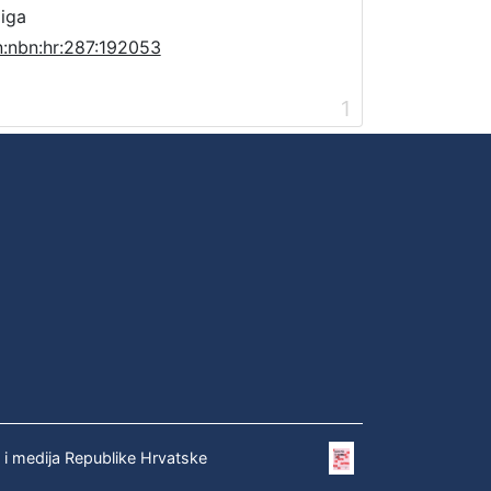
jiga
n:nbn:hr:287:192053
1
e i medija Republike Hrvatske