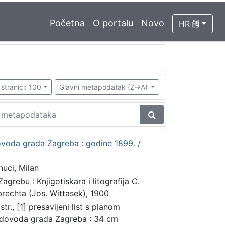
Početna
O portalu
Novo
HR
stranici: 100
Glavni metapodatak (Z->A)
voda grada Zagreba : godine 1899. /
nuci, Milan
agrebu : Knjigotiskara i litografija C.
brechta (Jos. Wittasek), 1900
str., [1] presavijeni list s planom
dovoda grada Zagreba : 34 cm