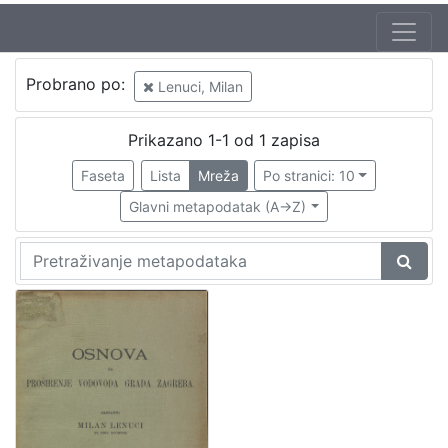
Probrano po:
Lenuci, Milan
Prikazano 1-1 od 1 zapisa
Faseta
Lista
Mreža
Po stranici: 10
Glavni metapodatak (A->Z)