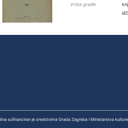
Vrsta građe
kn
ur
tina sufinanciran je sredstvima Grada Zagreba i Ministarstva kultur