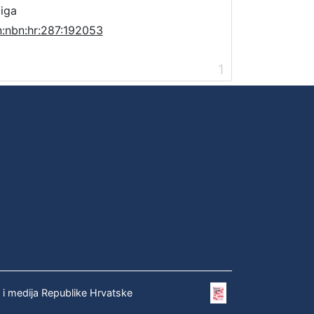
jiga
n:nbn:hr:287:192053
1
e i medija Republike Hrvatske