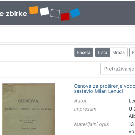
Faseta
Lista
Mreža
P
Osnova za proširenje vodo
sastavio Milan Lenuci
Autor
Le
Impresum
U Z
Al
Materijalni opis
13 
vo