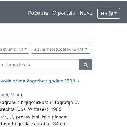
Početna
O portalu
Novo
HR
o stranici: 10
Glavni metapodatak (Z->A)
voda grada Zagreba : godine 1899. /
nuci, Milan
agrebu : Knjigotiskara i litografija C.
brechta (Jos. Wittasek), 1900
str., [1] presavijeni list s planom
dovoda grada Zagreba : 34 cm