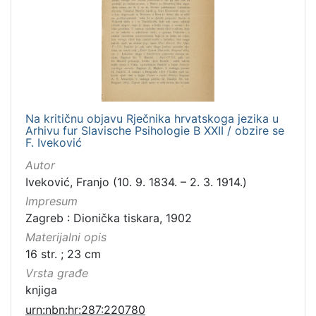
Na kritičnu objavu Rječnika hrvatskoga jezika u
Arhivu fur Slavische Psihologie B XXII / obzire se
F. Iveković
Autor
Iveković, Franjo (10. 9. 1834. – 2. 3. 1914.)
Impresum
Zagreb : Dionička tiskara, 1902
Materijalni opis
16 str. ; 23 cm
Vrsta građe
knjiga
urn:nbn:hr:287:220780