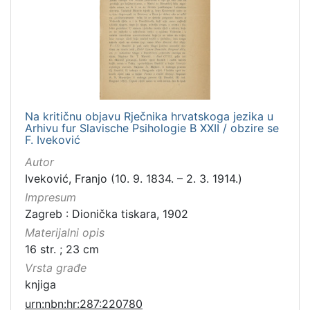
Na kritičnu objavu Rječnika hrvatskoga jezika u
Arhivu fur Slavische Psihologie B XXII / obzire se
F. Iveković
Autor
Iveković, Franjo (10. 9. 1834. – 2. 3. 1914.)
Impresum
Zagreb : Dionička tiskara, 1902
Materijalni opis
16 str. ; 23 cm
Vrsta građe
knjiga
urn:nbn:hr:287:220780