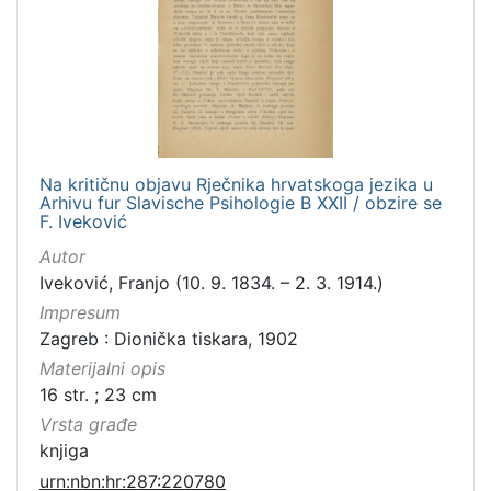
Na kritičnu objavu Rječnika hrvatskoga jezika u
Arhivu fur Slavische Psihologie B XXII / obzire se
F. Iveković
Autor
Iveković, Franjo (10. 9. 1834. – 2. 3. 1914.)
Impresum
Zagreb : Dionička tiskara, 1902
Materijalni opis
16 str. ; 23 cm
Vrsta građe
knjiga
urn:nbn:hr:287:220780