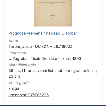
Prognoza vremena / napisao J. Torbar
Autor
Torbar, Josip (1.4.1824. – 26.7.1900.)
Impresum
U Zagrebu : Tisak Dioničke tiskare, 1893
Materijalni opis
36 str., [1] presavijeni list s tablom : graf. prikazi ;
23 cm
Vrsta građe
knjiga
urn:nbn:hr:287:765226
1