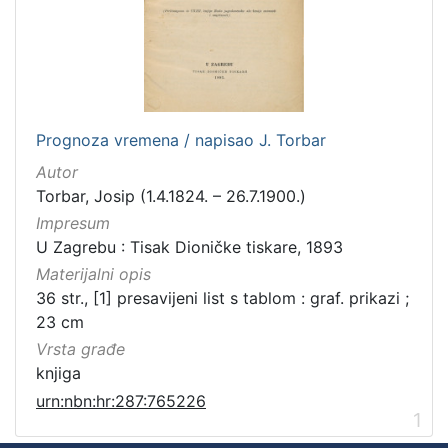
Prognoza vremena / napisao J. Torbar
Autor
Torbar, Josip (1.4.1824. – 26.7.1900.)
Impresum
U Zagrebu : Tisak Dioničke tiskare, 1893
Materijalni opis
36 str., [1] presavijeni list s tablom : graf. prikazi ;
23 cm
Vrsta građe
knjiga
urn:nbn:hr:287:765226
1