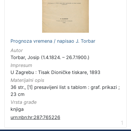
Prognoza vremena / napisao J. Torbar
Autor
Torbar, Josip (1.4.1824. – 26.7.1900.)
Impresum
U Zagrebu : Tisak Dioničke tiskare, 1893
Materijalni opis
36 str., [1] presavijeni list s tablom : graf. prikazi ;
23 cm
Vrsta građe
knjiga
urn:nbn:hr:287:765226
1