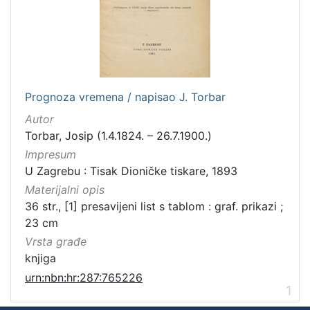
Prognoza vremena / napisao J. Torbar
Autor
Torbar, Josip (1.4.1824. – 26.7.1900.)
Impresum
U Zagrebu : Tisak Dioničke tiskare, 1893
Materijalni opis
36 str., [1] presavijeni list s tablom : graf. prikazi ;
23 cm
Vrsta građe
knjiga
urn:nbn:hr:287:765226
1