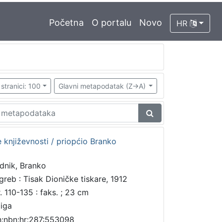
Početna
O portalu
Novo
HR
stranici: 100
Glavni metapodatak (Z->A)
e književnosti / priopćio Branko
dnik, Branko
greb : Tisak Dioničke tiskare, 1912
r. 110-135 : faks. ; 23 cm
jiga
n:nbn:hr:287:553098