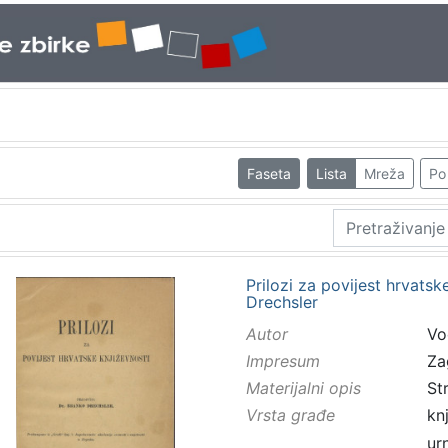
Faseta
Lista
Mreža
Po 
Prilozi za povijest hrvatsk
Drechsler
Autor
Vo
Impresum
Za
Materijalni opis
St
Vrsta građe
kn
ur